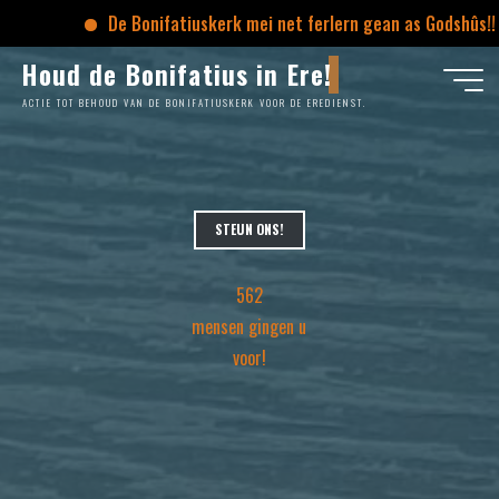
Ga
De Bonifatiuskerk mei net ferlern gean as Godshûs!!
100% vo
naar
Houd de Bonifatius in Ere!
de
inhoud
ACTIE TOT BEHOUD VAN DE BONIFATIUSKERK VOOR DE EREDIENST.
STEUN ONS!
562
mensen gingen u
voor!