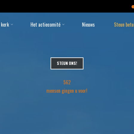
De Bonifatiuske
 kerk
Het actiecomité
Nieuws
Steun betu
STEUN ONS!
562
mensen gingen u voor!