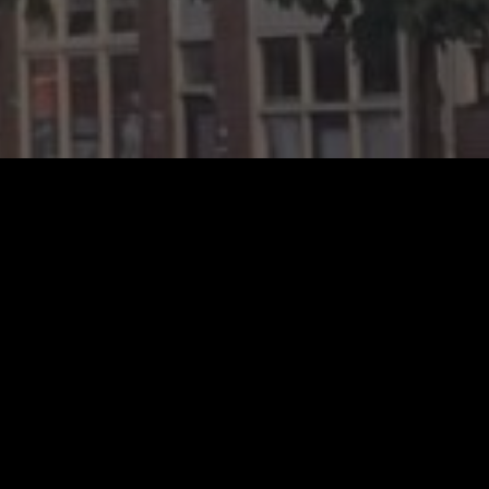
Laatste
berichten
Besluit bisdom als antwoord
op het ingediende
gebouwenbeleidsplan van de