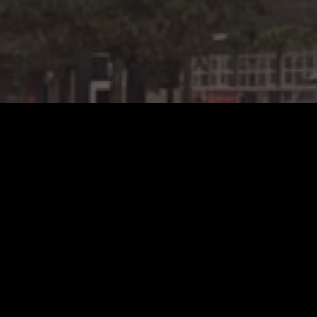
Bent u het eens met onze
toekomstvisie
? Vindt 
vieren van de liturgie mogelijk moet blijven in o
gegevens worden veilig verwerkt. Lees hoe we d
Naam
*