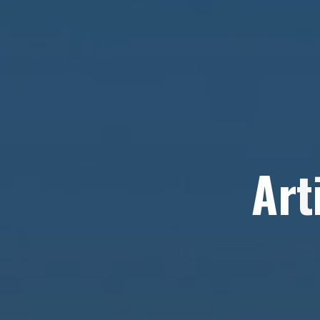
A
r
t