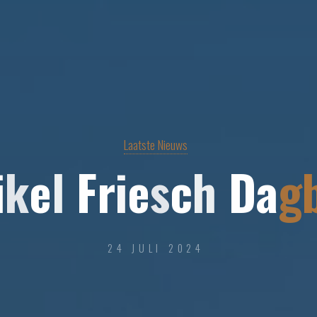
Laatste Nieuws
i
k
e
l
F
r
i
e
s
c
h
D
a
g
24 JULI 2024