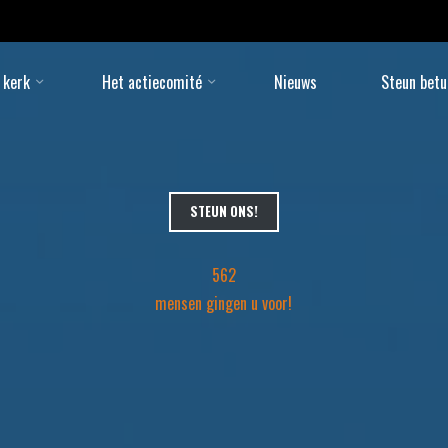
De Bo
 kerk
Het actiecomité
Nieuws
Steun betu
STEUN ONS!
562
mensen gingen u voor!