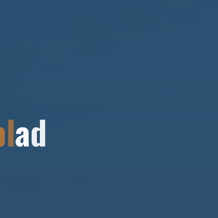
b
l
a
d